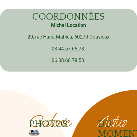
COORDONNÉES
Michel Location
20, rue Hurst Mahieu, 60270 Gouvieux
03.44.57.65.78.
06.08.68.78.53.
Galerie
Actus
PHOTOS
DU
MOMEN