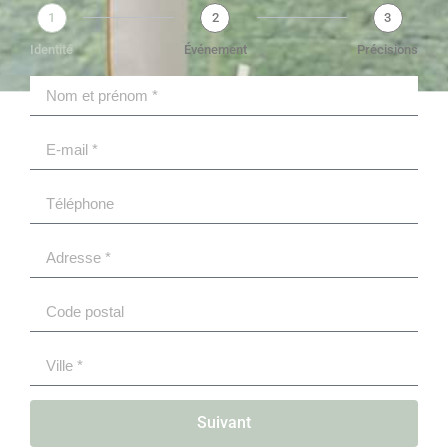
1
2
3
Identité
Événement
Précisions
Suivant