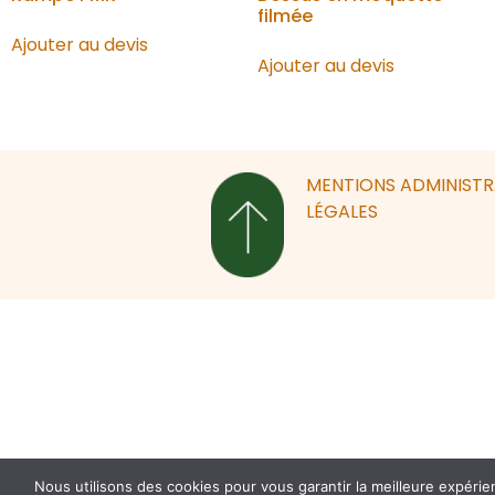
filmée
Ajouter au devis
Ajouter au devis
MENTIONS
ADMINIST
LÉGALES
Nous utilisons des cookies pour vous garantir la meilleure expérie